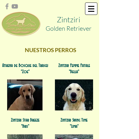
Zint
ziri
Golden
Retriever
NUESTROS PERROS
Athena de Bosque del Trasgu
Zintziri Femme Fatale
"Zoe"
"Bella"
Zintziri Star Breeze
Zintziri Swing Time
"Bris"
"Lima"