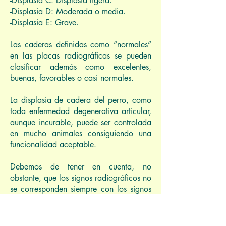
-Displasia C: Displasia ligera.
-Displasia D: Moderada o media.
-Displasia E: Grave.
Las caderas definidas como “normales”
en las placas radiográficas se pueden
clasificar además como excelentes,
buenas, favorables o casi normales.
La displasia de cadera del perro, como
toda enfermedad degenerativa articular,
aunque incurable, puede ser controlada
en mucho animales consiguiendo una
funcionalidad aceptable.
Debemos de tener en cuenta, no
obstante, que los signos radiográficos no
se corresponden siempre con los signos
clínicos .Algunos perros con displasia de
cadera moderada a intensa son
asintomáticos. Debemos tener en cuenta