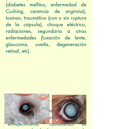
(diabetes mellitus, enfermedad de
Cushing, carencia de arginina),
toxinas, traumática (con o sin ruptura
de la cápsula), choque eléctrico,
radiaciones, segundaria a otras
enfermedades (luxación de lente,
glaucoma, uveítis, degeneración
retinal, etc).
El cristalino al pasar los años sufre
cambios metabólicos y tóxicos o de
“envejecimiento” cambiando su