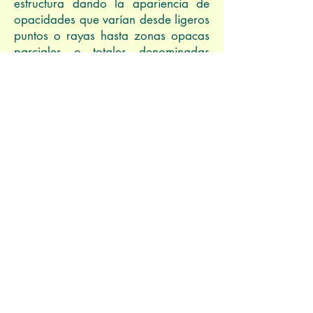
estructura dando la apariencia de
opacidades que varían desde ligeros
puntos o rayas hasta zonas opacas
parciales o totales denominadas
Cataratas.
Varios factores han sido expuestos
como importantes en la formación de
opacidades en el lente, el cambio
oxidativo es el factor significante
aunque podremos mencionar
también: luz del día, dieta, diabetes
e influencias genéticas.
Al final, todos estos factores ejercen
influencia predominante en la
oxidación de proteínas de lente y
peroxidación de lípidos; además el
deterioro del metabolismo de la
glucosa produce cambios en el