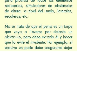
pista provista de todos los elementos
necesarios, simuladores de obstáculos
de altura, a nivel del suelo, laterales,
escaleras, etc.
No se trata de que el perro es un torpe
que vaya a llevarse por delante un
obstáculo, pero debe evitarlo él y hacer
que lo evite el invidente. Por ejemplo, si
esquiva un poste debe asegurarse dejar
espacio para el humano. También debe
estar preparado para juzgar obstáculos
por donde él pasaría, pero por donde
no pasa una persona, por ejemplo la
rama de un árbol a 1,80 MT de altura.
Cuando se presenta un obstáculo de tipo
desnivel, debe dar aviso girándose
levemente sobre las piernas del no
vidente, mayor será éste giro cuanto
mayor sea el desnivel, todo esto se