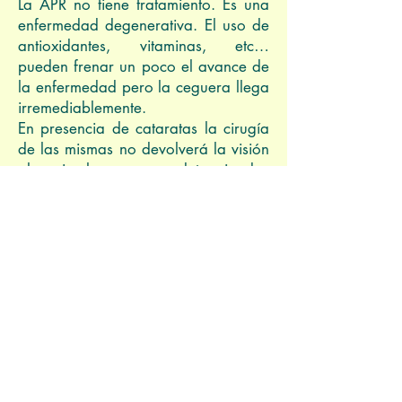
La APR no tiene tratamiento. Es una
enfermedad degenerativa. El uso de
antioxidantes, vitaminas, etc…
pueden frenar un poco el avance de
la enfermedad pero la ceguera llega
irremediablemente.
En presencia de cataratas la cirugía
de las mismas no devolverá la visión
al animal pero en determinadas
circunstancias hay que operarlas aún
sin solucionar la ceguera. Estos
casos serán:
- Luxación de cristalino
- Uveítis dependientes del cristalino
- Glaucoma dependiente del
cristalino
- Otras causas
Normalmente la principal causa de