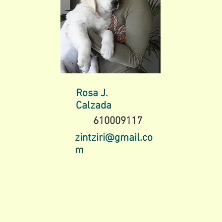
Rosa J.
Calzada
610009117
zintziri@gmail.co
m